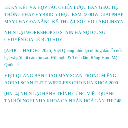
LẼ KÝ KẾT VÀ HỢP TÁC CHIẾN LƯỢC BÀN GIAO HỆ
THỐNG PHAY HYBRID 5 TRỤC BSM- 500DW: GIẢI PHÁP
MÁY PHAY ĐA NĂNG KỸ THUẬT SỐ CHO LABO INSYN
NHÌN LẠI WORKSHOP 3D STAIN HÀ NỘI CÙNG
CHUYÊN GIA LÊ BỬU HUY
[APDC – HAIDEC 2026] Việt Quang nhìn lại những dấu ấn nổi
bật và gửi lời cảm ơn sau Hội nghị & Triển lãm Răng Hàm Mặt
Quốc tế
VIỆT QUANG BÀN GIAO MÁY SCAN TRONG MIỆNG
AORALSCAN ELITE WIRELESS CHO NHA KHOA 2000
[HNT4] NHÌN LẠI HÀNH TRÌNH CÙNG VIỆT QUANG
TẠI HỘI NGHỊ NHA KHOA CÁ NHÂN HOÁ LẦN THỨ 48