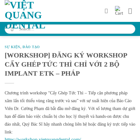
Skip
to
content
Search
for:
SỰ KIỆN
,
ĐÀO TẠO
[WORKSHOP] ĐĂNG KÝ WORKSHOP
CẤY GHÉP TỨC THÌ CHỈ VỚI 2 BỘ
IMPLANT ETK – PHÁP
Chương trình workshop “Cấy Ghép Tức Thì – Tiếp cận phương pháp
xâm lấn tối thiểu vùng răng trước và sau” với sự xuất hiện của Báo Cáo
Viên Dr. Cường Phạm đã bắt đầu mở đăng ký. Với số lượng tham dự giới
hạn để đảm bảo việc chuẩn bị cho học lý thuyết và hands-on được chu
đáo nhất, Quý Bác Sĩ hãy nhanh chóng liên hệ hoặc đăng ký trực tiếp vào
link:
https://workshop.vietquangdental.com/