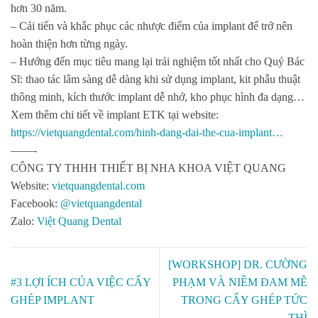
hơn 30 năm.
– Cải tiến và khắc phục các nhược điểm của implant để trở nên
hoàn thiện hơn từng ngày.
– Hướng đến mục tiêu mang lại trải nghiệm tốt nhất cho Quý Bác
Sĩ: thao tác lâm sàng dễ dàng khi sử dụng implant, kit phẫu thuật
thông minh, kích thước implant dễ nhớ, kho phục hình đa dạng…
Xem thêm chi tiết về implant ETK tại website:
https://vietquangdental.com/hinh-dang-dai-the-cua-implant…
——-
CÔNG TY THHH THIẾT BỊ NHA KHOA VIỆT QUANG
Website:
vietquangdental.com
Facebook:
@vietquangdental
Zalo:
Việt Quang Dental
[WORKSHOP] DR. CƯỜNG
#3 LỢI ÍCH CỦA VIỆC CẤY
PHẠM VÀ NIỀM ĐAM MÊ
GHÉP IMPLANT
TRONG CẤY GHÉP TỨC
THÌ