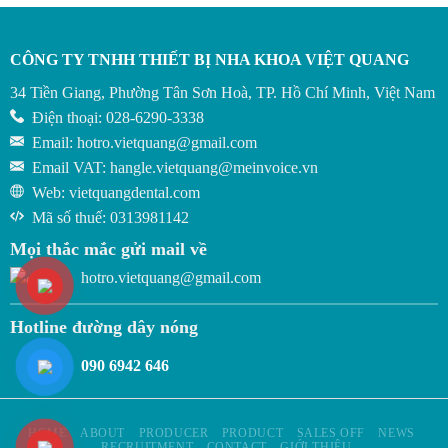
CÔNG TY TNHH THIẾT BỊ NHA KHOA VIỆT QUANG
34 Tiền Giang, Phường Tân Sơn Hoà, TP. Hồ Chí Minh, Việt Nam
Điện thoại: 028-6290-3338
Email: hotro.vietquang@gmail.com
Email VAT: hangle.vietquang@meinvoice.vn
Web: vietquangdental.com​​
Mã số thuế: 0313981142
Mọi thắc mắc gửi mail về
hotro.vietquang@gmail.com
Hotline đường dây nóng
090 6942 646
HOME
ABOUT
PRODUCER
PRODUCT
SALES OFF
NEWS
RECRUITMENT
CONTACT
GIỚI THIỆU