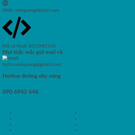
Web: vietquangdental.com​​
Mã số thuế: 0313981142
Mọi thắc mắc gửi mail về
hotro.vietquang@gmail.com
Hotline đường dây nóng
090 6942 646
Home
Trang chủ
About
Về chúng tôi
Producer
Nhà sản xuất
Product
Sản phẩm