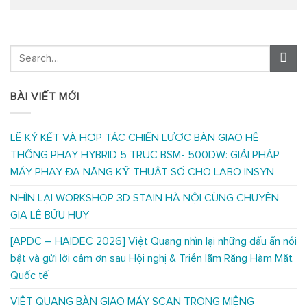
BÀI VIẾT MỚI
LẼ KÝ KẾT VÀ HỢP TÁC CHIẾN LƯỢC BÀN GIAO HỆ
THỐNG PHAY HYBRID 5 TRỤC BSM- 500DW: GIẢI PHÁP
MÁY PHAY ĐA NĂNG KỸ THUẬT SỐ CHO LABO INSYN
NHÌN LẠI WORKSHOP 3D STAIN HÀ NỘI CÙNG CHUYÊN
GIA LÊ BỬU HUY
[APDC – HAIDEC 2026] Việt Quang nhìn lại những dấu ấn nổi
bật và gửi lời cảm ơn sau Hội nghị & Triển lãm Răng Hàm Mặt
Quốc tế
VIỆT QUANG BÀN GIAO MÁY SCAN TRONG MIỆNG