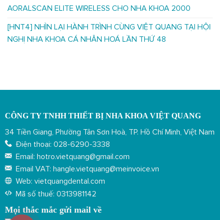
AORALSCAN ELITE WIRELESS CHO NHA KHOA 2000
[HNT4] NHÌN LẠI HÀNH TRÌNH CÙNG VIỆT QUANG TẠI HỘI
NGHỊ NHA KHOA CÁ NHÂN HOÁ LẦN THỨ 48
CÔNG TY TNHH THIẾT BỊ NHA KHOA VIỆT QUANG
34 Tiền Giang, Phường Tân Sơn Hoà, TP. Hồ Chí Minh, Việt Nam
Điện thoại: 028-6290-3338
Email: hotro.vietquang@gmail.com
Email VAT: hangle.vietquang@meinvoice.vn
Web: vietquangdental.com​​
Mã số thuế: 0313981142
Mọi thắc mắc gửi mail về