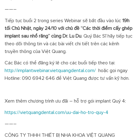
——–
Tiếp tục buổi 2 trong series Webinar sẽ bắt đầu vào lúc
19h
tối Chủ Nhật, ngày 24/10 với chủ đề “Các thời điểm cấy ghép
implant sau nhổ răng” cùng Dr. Lu Du
. Quý Bác Sĩ hãy tiếp tục
theo dõi thông tin và các bài viết chi tiết trên các kênh
truyền thông của Việt Quang.
Các Bác có thể đăng ký lẻ cho các buổi tiếp theo tại:
http://implantwebinar.vietquangdental.com/
hoặc gọi ngay
Hotline: 090 6942 646 để Việt Quang được tư vấn kỹ hơn.
Xem thêm chương trình ưu đãi – hỗ trợ gói implant Quý 4:
https://vietquangdental.com/uu-dai-ho-tro-quy-4
——–
CÔNG TY THHH THIẾT BỊ NHA KHOA VIỆT QUANG