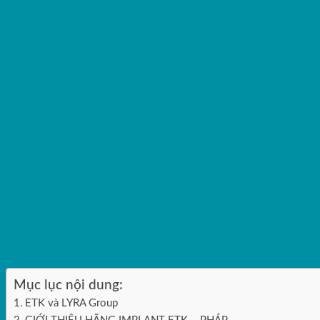
Mục lục nội dung:
ETK và LYRA Group