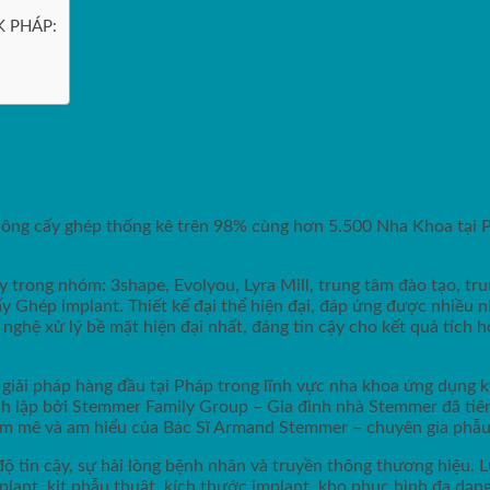
 PHÁP:
ETK và LYRA Group
 công cấy ghép thống kê trên 98% cùng hơn 5.500 Nha Khoa tại
ty trong nhóm: 3shape, Evolyou, Lyra Mill, trung tâm đào tạo, 
 Ghép implant. Thiết kế đại thể hiện đại, đáp ứng được nhiều n
 nghệ xử lý bề mặt hiện đại nhất, đáng tin cậy cho kết quả tích
iải pháp hàng đầu tại Pháp trong lĩnh vực nha khoa ứng dụng kỹ
 lập bởi Stemmer Family Group – Gia đình nhà Stemmer đã ti
, đam mê và am hiểu của Bác Sĩ Armand Stemmer – chuyên gia phẫ
độ tin cậy, sự hài lòng bệnh nhân và truyền thông thương hiệu. 
plant, kit phẫu thuật, kích thước implant, kho phục hình đa dạn