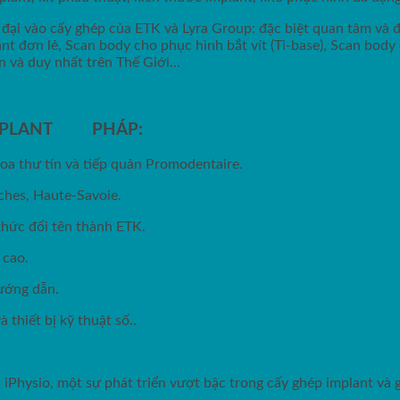
đại vào cấy ghép của ETK và Lyra Group: đặc biệt quan tâm và 
nt đơn lẻ, Scan body cho phục hình bắt vít (Ti-base), Scan body
n và duy nhất trên Thế Giới…
MPLANT
ETK
PHÁP:
a thư tín và tiếp quản Promodentaire.
ches, Haute-Savoie.
thức đổi tên thành ETK.
 cao.
ướng dẫn.
thiết bị kỹ thuật số..
iPhysio, một sự phát triển vượt bậc trong cấy ghép implant và g