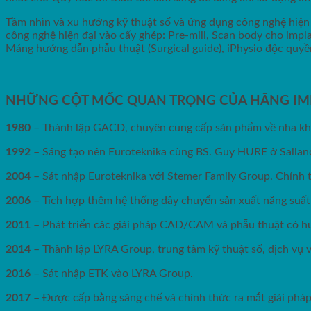
Tầm nhìn và xu hướng kỹ thuật số và ứng dụng công nghệ hiện 
công nghệ hiện đại vào cấy ghép: Pre-mill, Scan body cho impla
Máng hướng dẫn phẫu thuật (Surgical guide), iPhysio độc quyề
NHỮNG CỘT MỐC QUAN TRỌNG CỦA HÃNG I
1980
– Thành lập GACD, chuyên cung cấp sản phẩm về nha kho
1992
– Sáng tạo nên Euroteknika cùng BS. Guy HURE ở Sallan
2004
– Sát nhập Euroteknika với Stemer Family Group. Chính 
2006
– Tích hợp thêm hệ thống dây chuyển sản xuất năng suất
2011
– Phát triển các giải pháp CAD/CAM và phẫu thuật có h
2014
– Thành lập LYRA Group, trung tâm kỹ thuật số, dịch vụ và 
2016
– Sát nhập ETK vào LYRA Group.
2017
– Được cấp bằng sáng chế và chính thức ra mắt giải pháp 