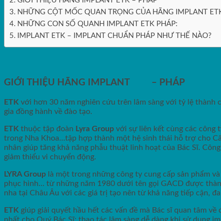
GIỚI THIỆU HÃNG IMPLANT ETK – PHÁP
NHỮNG CỘT MỐC QUAN TRỌNG CỦA HÃNG IMPLANT ETK
NHỮNG CON SỐ QUANH IMPLANT ETK PHÁP:
IMPLANT ETK – IMPLANT CHUẨN PHÁP NHƯ THẾ NÀO?
GIỚI THIỆU HÃNG IMPLANT
ETK
– PHÁP
ETK
với hơn 30 năm nghiên cứu trên lâm sàng với tỷ lệ thành
gia đồng hành về đào tạo.
ETK
thuộc tập đoàn
Lyra Group
với sự liên kết cùng các công 
trong Nha Khoa…tập hợp thành một hệ sinh thái hỗ trợ cho Cấy
nhân giúp tăng khả năng phẫu thuật linh hoạt của Bác Sĩ. Công
giảm thiểu vi chuyển động.
LYRA Group
là một trong những công ty cung cấp sản phẩm và g
phục hình… từ những năm 1980 dưới tên gọi GACD được thành
nha tại Châu Âu với các giá trị tạo nên từ khả năng tiếp cận
ETK
giúp giải quyết hầu hết các vấn đề mà Bác sĩ quan tâm về 
nhất cho Quý Bác Sĩ: thao tác lâm sàng dễ dàng khi sử dụng im